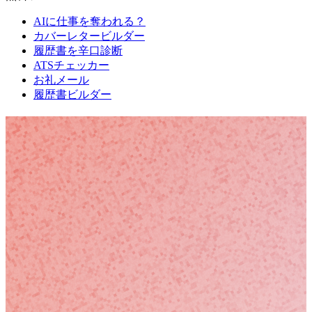
AIに仕事を奪われる？
カバーレタービルダー
履歴書を辛口診断
ATSチェッカー
お礼メール
履歴書ビルダー
Date
Domain
Duration
0
Relevance
0
Accuracy