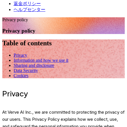
返金ポリシー
ヘルプセンター
Privacy policy
Privacy policy
Table of contents
Privacy
Information and how we use it
Sharing and disclosure
Data Security
Cookies
Privacy
At Verve AI Inc., we are committed to protecting the privacy of
our users. This Privacy Policy explains how we collect, use,
and safeguard the personal information you provide when