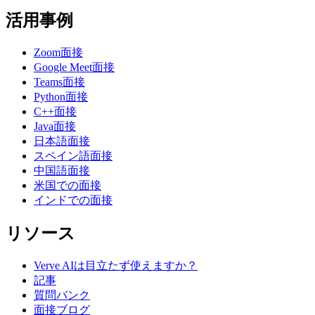
活用事例
Zoom面接
Google Meet面接
Teams面接
Python面接
C++面接
Java面接
日本語面接
スペイン語面接
中国語面接
米国での面接
インドでの面接
リソース
Verve AIは目立たず使えますか？
記事
質問バンク
面接ブログ