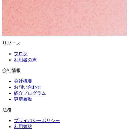
0
Clarity
リソース
ブログ
利用者の声
会社情報
会社概要
お問い合わせ
紹介プログラム
更新履歴
法務
プライバシーポリシー
利用規約