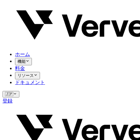
ホーム
機能
料金
リソース
ドキュメント
🇯🇵
登録