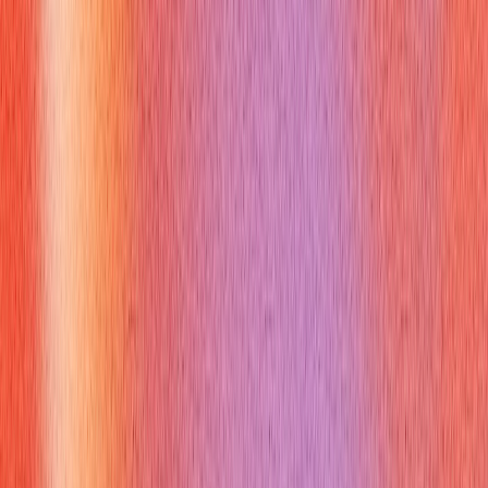
🇦🇪
UAE
🇰🇷
Corea del Sur
🇳🇱
Países Bajos
🇸🇪
Suecia
🇨🇳
China
🇷🇺
Rusia
🇫🇷
Francia
🇩🇪
Alemania
🇧🇷
Brasil
🇵🇱
Polonia
🇺🇦
Ucrania